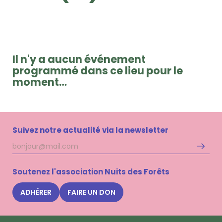
Il n'y a aucun événement
programmé dans ce lieu pour le
moment…
Suivez notre actualité via la newsletter
Adresse
S'inscri
mail
à
la
Soutenez l'association Nuits des Forêts
newsle
Nuits
ADHÉRER
FAIRE UN DON
des
Forêts