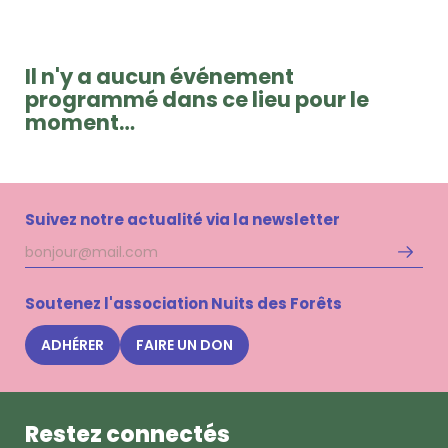
Il n'y a aucun événement
programmé dans ce lieu pour le
moment…
Suivez notre actualité via la newsletter
Adresse
S'inscri
mail
à
la
Soutenez l'association Nuits des Forêts
newsle
Nuits
ADHÉRER
FAIRE UN DON
des
Forêts
Restez connectés