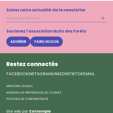
Suivez notre actualité via la newsletter
Adresse
S'inscri
mail
à
la
Soutenez l'association Nuits des Forêts
newsle
Nuits
ADHÉRER
FAIRE UN DON
des
Forêts
Restez connectés
FACEBOOK
INSTAGRAM
LINKEDIN
TIKTOK
EMAIL
MENTIONS LÉGALES
MODIFIER LES PRÉFÉRENCES DE COOKIES
POLITIQUE DE CONFIDENTIALITÉ
Site web par
Contemple