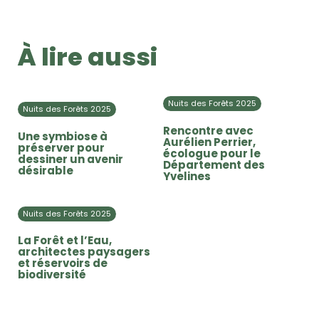
À lire aussi
Nuits des Forêts 2025
Nuits des Forêts 2025
Rencontre avec
Une symbiose à
Aurélien Perrier,
préserver pour
écologue pour le
dessiner un avenir
Département des
désirable
Yvelines
Nuits des Forêts 2025
La Forêt et l’Eau,
architectes paysagers
et réservoirs de
biodiversité