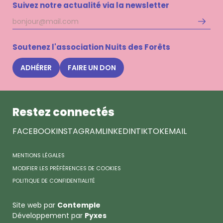
Suivez notre actualité via la newsletter
Adresse
S'inscri
mail
à
la
Soutenez l'association Nuits des Forêts
newsle
Nuits
ADHÉRER
FAIRE UN DON
des
Forêts
Restez connectés
FACEBOOK
INSTAGRAM
LINKEDIN
TIKTOK
EMAIL
MENTIONS LÉGALES
MODIFIER LES PRÉFÉRENCES DE COOKIES
POLITIQUE DE CONFIDENTIALITÉ
Site web par
Contemple
Développement par
Pyxes