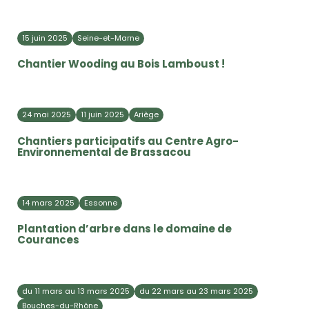
15 juin 2025
Seine-et-Marne
Chantier Wooding au Bois Lamboust !
24 mai 2025
11 juin 2025
Ariège
Chantiers participatifs au Centre Agro-
Environnemental de Brassacou
14 mars 2025
Essonne
Plantation d’arbre dans le domaine de
Courances
du 11 mars au 13 mars 2025
du 22 mars au 23 mars 2025
Bouches-du-Rhône