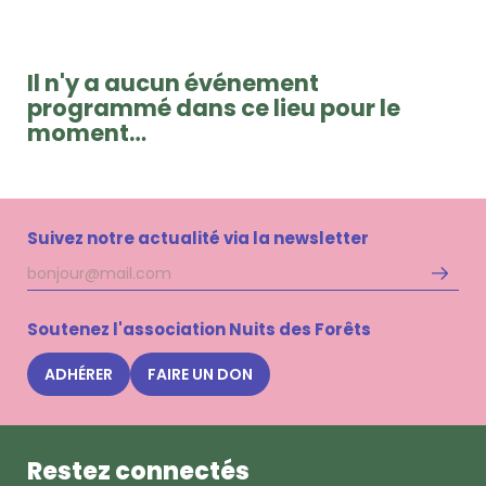
Il n'y a aucun événement
programmé dans ce lieu pour le
moment…
Suivez notre actualité via la newsletter
Adresse
S'inscri
mail
à
la
Soutenez l'association Nuits des Forêts
newsle
Nuits
ADHÉRER
FAIRE UN DON
des
Forêts
Restez connectés