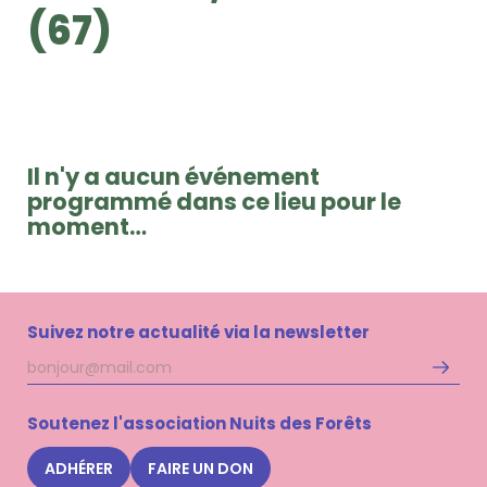
(67)
Il n'y a aucun événement
programmé dans ce lieu pour le
moment…
Suivez notre actualité via la newsletter
Adresse
S'inscri
mail
à
la
Soutenez l'association Nuits des Forêts
newsle
Nuits
ADHÉRER
FAIRE UN DON
des