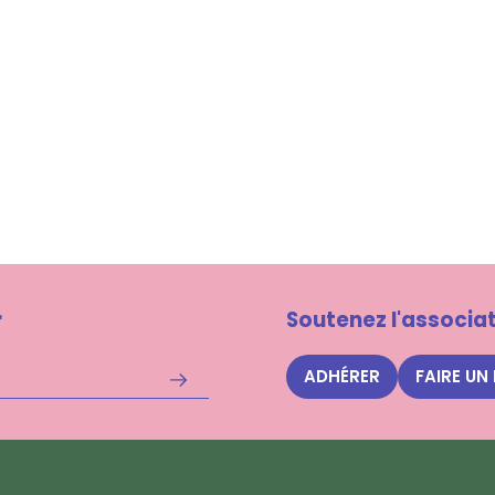
r
Soutenez l'associat
ADHÉRER
FAIRE UN
S'inscrire
à
la
newsletter
Nuits