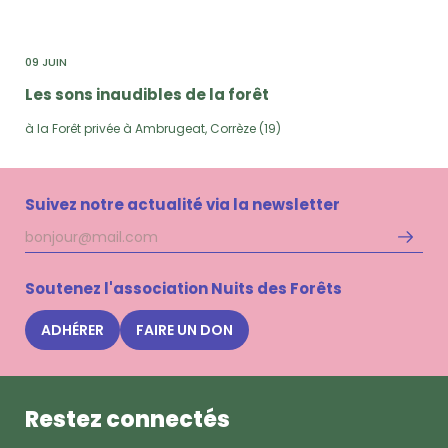
09 JUIN
Les sons inaudibles de la forêt
à la Forêt privée à Ambrugeat, Corrèze (19)
Suivez notre actualité via la newsletter
Adresse
S'inscri
mail
à
la
Soutenez l'association Nuits des Forêts
newsle
Nuits
ADHÉRER
FAIRE UN DON
des
Forêts
Restez connectés