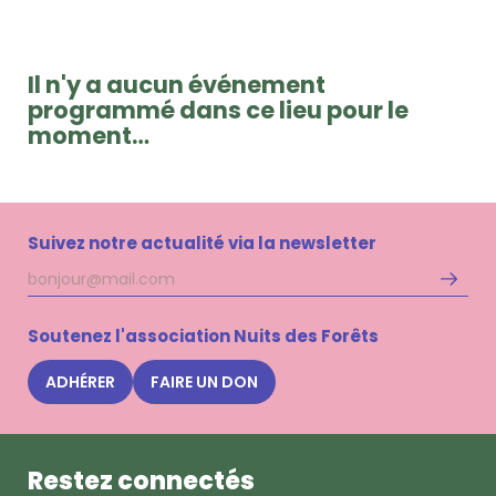
Il n'y a aucun événement
programmé dans ce lieu pour le
moment…
Suivez notre actualité via la newsletter
Adresse
S'inscri
mail
à
la
Soutenez l'association Nuits des Forêts
newsle
Nuits
ADHÉRER
FAIRE UN DON
des
Forêts
Restez connectés