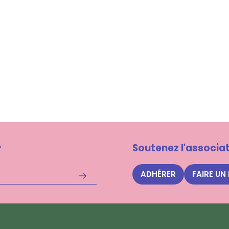
r
Soutenez l'associat
ADHÉRER
FAIRE UN
S'inscrire
à
la
newsletter
Nuits