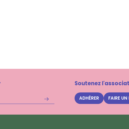
r
Soutenez l'associat
ADHÉRER
FAIRE UN
S'inscrire
à
la
newsletter
Nuits