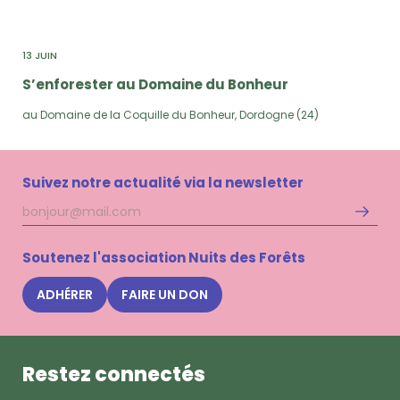
13 JUIN
S’enforester au Domaine du Bonheur
au Domaine de la Coquille du Bonheur, Dordogne (24)
Suivez notre actualité via la newsletter
Adresse
S'inscri
mail
à
la
Soutenez l'association Nuits des Forêts
newsle
Nuits
ADHÉRER
FAIRE UN DON
des
Forêts
Restez connectés