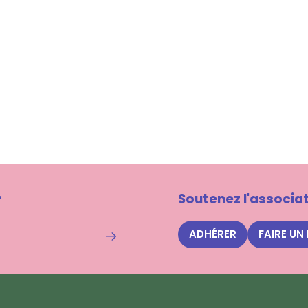
r
Soutenez l'associat
ADHÉRER
FAIRE UN
S'inscrire
à
la
newsletter
Nuits