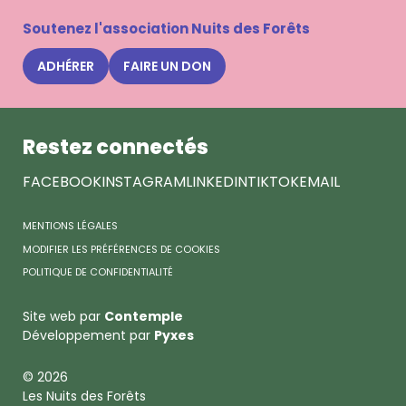
à
la
Soutenez l'association Nuits des Forêts
newsle
Nuits
ADHÉRER
FAIRE UN DON
des
Forêts
Restez connectés
FACEBOOK
INSTAGRAM
LINKEDIN
TIKTOK
EMAIL
MENTIONS LÉGALES
MODIFIER LES PRÉFÉRENCES DE COOKIES
POLITIQUE DE CONFIDENTIALITÉ
Site web par
Contemple
Développement par
Pyxes
© 2026
Les Nuits des Forêts