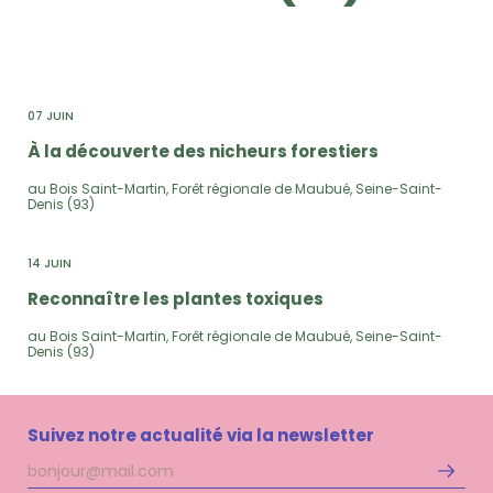
07 JUIN
À la découverte des nicheurs forestiers
au Bois Saint-Martin, Forêt régionale de Maubué, Seine-Saint-
Denis (93)
14 JUIN
Reconnaître les plantes toxiques
au Bois Saint-Martin, Forêt régionale de Maubué, Seine-Saint-
Denis (93)
Suivez notre actualité via la newsletter
Adresse
S'inscri
mail