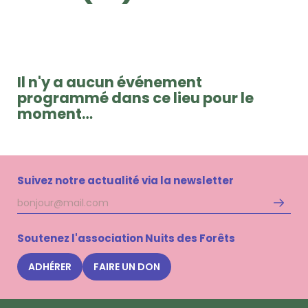
Il n'y a aucun événement
programmé dans ce lieu pour le
moment…
Suivez notre actualité via la newsletter
Adresse
S'inscri
mail
à
la
Soutenez l'association Nuits des Forêts
newsle
Nuits
ADHÉRER
FAIRE UN DON
des
Forêts