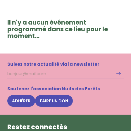
Il n'y a aucun événement
programmé dans ce lieu pour le
moment…
Suivez notre actualité via la newsletter
Adresse
S'inscri
mail
à
la
Soutenez l'association Nuits des Forêts
newsle
Nuits
ADHÉRER
FAIRE UN DON
des
Forêts
Restez connectés