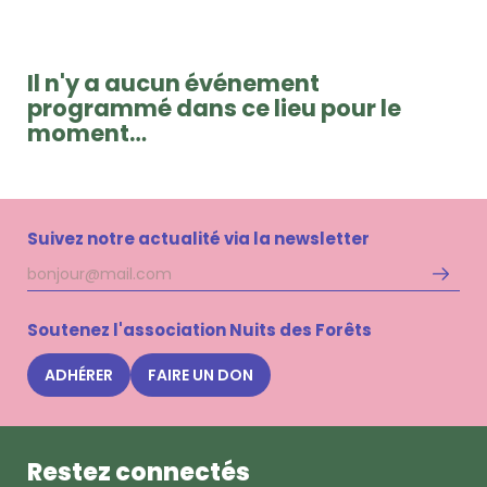
Il n'y a aucun événement
programmé dans ce lieu pour le
moment…
Suivez notre actualité via la newsletter
Adresse
S'inscri
mail
à
la
Soutenez l'association Nuits des Forêts
newsle
Nuits
ADHÉRER
FAIRE UN DON
des
Forêts
Restez connectés