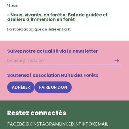
13 JUIN
« Nous, vivants, en forêt » : Balade guidée et
ateliers d’immersion en forêt
Forêt pédagogique de Hêtre en Forêt
Suivez notre actualité via la newsletter
Adresse
S'inscri
mail
à
la
Soutenez l'association Nuits des Forêts
newsle
Nuits
ADHÉRER
FAIRE UN DON
des
Forêts
Restez connectés
FACEBOOK
INSTAGRAM
LINKEDIN
TIKTOK
EMAIL