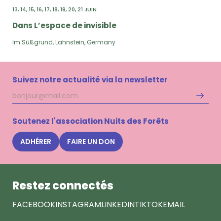
13
14
15
16
17
18
19
20
21 JUIN
Dans L’espace de invisible
Im Süßgrund, Lahnstein, Germany
Suivez notre actualité via la newsletter
Adresse
S'inscri
mail
à
la
Soutenez l'association Nuits des Forêts
newsle
Nuits
ADHÉRER
FAIRE UN DON
des
Forêts
Restez connectés
FACEBOOK
INSTAGRAM
LINKEDIN
TIKTOK
EMAIL