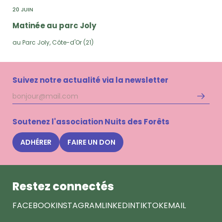
20 JUIN
Matinée au parc Joly
au Parc Joly, Côte-d'Or (21)
Suivez notre actualité via la newsletter
Adresse
S'inscri
mail
à
la
Soutenez l'association Nuits des Forêts
newsle
Nuits
ADHÉRER
FAIRE UN DON
des
Forêts
Restez connectés
FACEBOOK
INSTAGRAM
LINKEDIN
TIKTOK
EMAIL