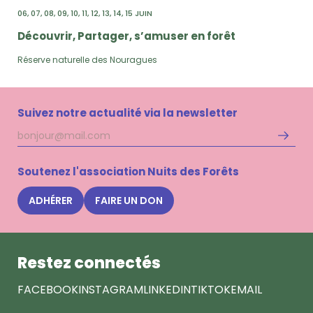
06
07
08
09
10
11
12
13
14
15 JUIN
Découvrir, Partager, s’amuser en forêt
Réserve naturelle des Nouragues
Suivez notre actualité via la newsletter
Adresse
S'inscri
mail
à
la
Soutenez l'association Nuits des Forêts
newsle
Nuits
ADHÉRER
FAIRE UN DON
des
Forêts
Restez connectés
FACEBOOK
INSTAGRAM
LINKEDIN
TIKTOK
EMAIL