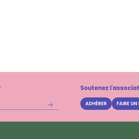
r
Soutenez l'associat
ADHÉRER
FAIRE UN
S'inscrire
à
la
newsletter
Nuits