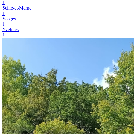
1
Seine-et-Marne
1
Vosges
1
Yvelines
1