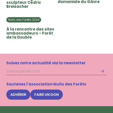
domaniale du Gâvre
sculpteur Cédric
Breisacher
Nuits des Forêts 2024
À la rencontre des sites
ambassadeurs – Forêt
de la Double
Suivez notre actualité via la newsletter
Adresse
S'inscri
mail
à
la
Soutenez l'association Nuits des Forêts
newsle
Nuits
ADHÉRER
FAIRE UN DON
des
Forêts