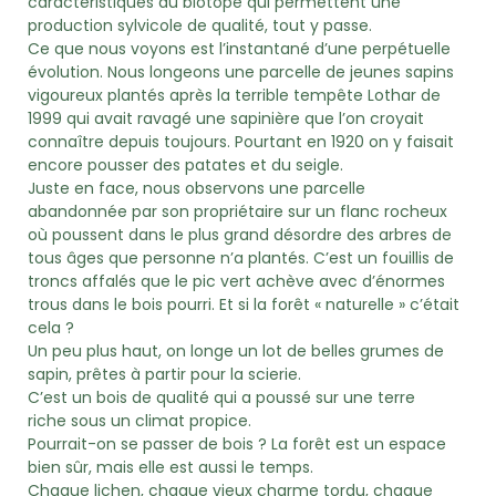
caractéristiques du biotope qui permettent une
production sylvicole de qualité, tout y passe.
Ce que nous voyons est l’instantané d’une perpétuelle
évolution. Nous longeons une parcelle de jeunes sapins
vigoureux plantés après la terrible tempête Lothar de
1999 qui avait ravagé une sapinière que l’on croyait
connaître depuis toujours. Pourtant en 1920 on y faisait
encore pousser des patates et du seigle.
Juste en face, nous observons une parcelle
abandonnée par son propriétaire sur un flanc rocheux
où poussent dans le plus grand désordre des arbres de
tous âges que personne n’a plantés. C’est un fouillis de
troncs affalés que le pic vert achève avec d’énormes
trous dans le bois pourri. Et si la forêt « naturelle » c’était
cela ?
Un peu plus haut, on longe un lot de belles grumes de
sapin, prêtes à partir pour la scierie.
C’est un bois de qualité qui a poussé sur une terre
riche sous un climat propice.
Pourrait-on se passer de bois ? La forêt est un espace
bien sûr, mais elle est aussi le temps.
Chaque lichen, chaque vieux charme tordu, chaque