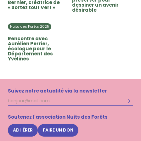
Bernier, créatrice de
dessiner un avenir
« Sortez tout Vert »
désirable
Nuits des Forêts 2025
Rencontre avec
Aurélien Perrier,
écologue pour le
Département des
Yvelines
Suivez notre actualité via la newsletter
Adresse
S'inscri
mail
à
la
Soutenez l'association Nuits des Forêts
newsle
Nuits
ADHÉRER
FAIRE UN DON
des