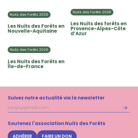
Nuits des Forêts 2026
Nuits des Forêts 2026
Les Nuits des forêts en
Les Nuits des Forêts en
Provence-Alpes-Côte
Nouvelle-Aquitaine
d’Azur
Nuits des Forêts 2026
Les Nuits des Forêts en
Île-de-France
Suivez notre actualité via la newsletter
Adresse
S'inscri
mail
à
la
Soutenez l'association Nuits des Forêts
newsle
Nuits
ADHÉRER
FAIRE UN DON