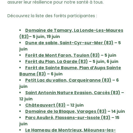
assurer leur résilience pour notre santé à tous.
Découvrez la liste des forêts participantes :
Domaine de Tamary, La Londe-Les-Maures
(83)
– 5 juin, 19 juin
Dune de sable, Saint-Cyr-sur-Mer (83)
– 5
juin
Forêt de Mont Faron, Toulon (83)
– 5 juin
Forêt du Plan, La Garde (83)
– 5 juin, 6 juin
Forêt de Sainte Baume, Plan d’Aups Sainte
Baume (83)
– 6 juin
Petit Lac du vallon, Carqueiranne (83)
– 6
juin
Saint Antonin Nature Evasion, Carcès (83)
–
12 juin
Châteauvert (83)
– 12 juin
Domaine de la Blaque, Varages (83)
– 14 juin
Parc Aoubré, Flassans-sur-Issole (83)
– 15
juin
Le Hameau de Montrieux, Méounes-les-