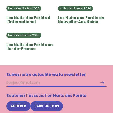
Nuits des Forêts 2026
Nuits des Forêts 2026
Les Nuits des Forêts à
Les Nuits des Forêts en
l’International
Nouvelle-Aquitaine
Nuits des Forêts 2026
Les Nuits des Forêts en
Île-de-France
Suivez notre actualité via la newsletter
Adresse
S'inscri
mail
à
la
Soutenez l'association Nuits des Forêts
newsle
Nuits
ADHÉRER
FAIRE UN DON
des