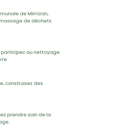
ommunale de Mimizan,
 ramassage de déchets
participez au nettoyage
rre
e, construisez
des
enez prendre soin de la
age.