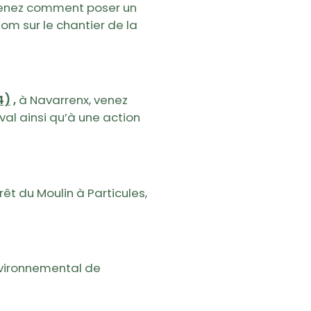
renez comment poser un
om sur le chantier de la
4)
,
à Navarrenx, venez
al ainsi qu’à une action
orêt du Moulin à Particules,
nvironnemental de