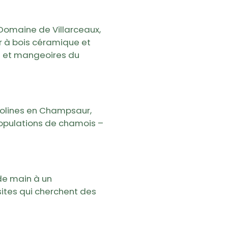
 Domaine de Villarceaux,
ur à bois céramique et
s et mangeoires du
Molines en Champsaur,
populations de chamois –
de main à un
sites qui cherchent des