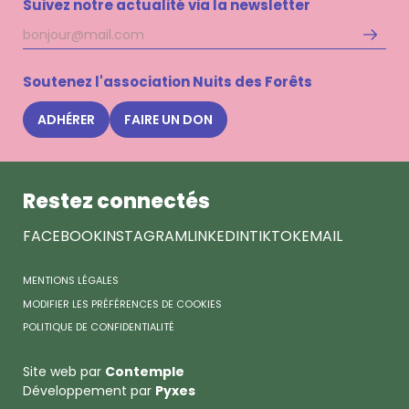
Suivez notre actualité via la newsletter
Adresse
S'inscri
mail
à
la
Soutenez l'association Nuits des Forêts
newsle
Nuits
ADHÉRER
FAIRE UN DON
des
Forêts
Restez connectés
FACEBOOK
INSTAGRAM
LINKEDIN
TIKTOK
EMAIL
MENTIONS LÉGALES
MODIFIER LES PRÉFÉRENCES DE COOKIES
POLITIQUE DE CONFIDENTIALITÉ
Site web par
Contemple
Développement par
Pyxes