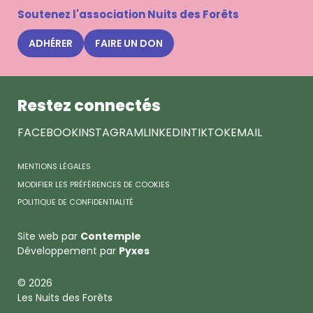
la
Soutenez l'association Nuits des Forêts
newsle
Nuits
ADHÉRER
FAIRE UN DON
des
Forêts
Restez connectés
FACEBOOK
INSTAGRAM
LINKEDIN
TIKTOK
EMAIL
MENTIONS LÉGALES
MODIFIER LES PRÉFÉRENCES DE COOKIES
POLITIQUE DE CONFIDENTIALITÉ
Site web par
Contemple
Développement par
Pyxes
© 2026
Les Nuits des Forêts