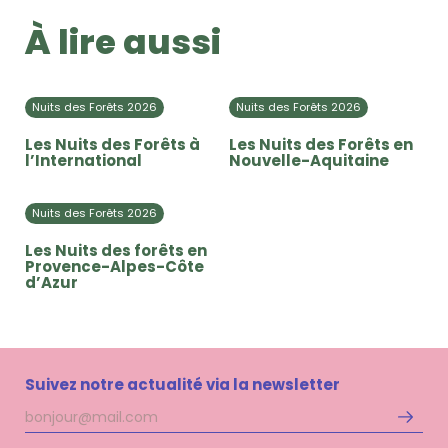
À lire aussi
Nuits des Forêts 2026
Nuits des Forêts 2026
Les Nuits des Forêts à
Les Nuits des Forêts en
l’International
Nouvelle-Aquitaine
Nuits des Forêts 2026
Les Nuits des forêts en
Provence-Alpes-Côte
d’Azur
Suivez notre actualité via la newsletter
Adresse
S'inscri
mail
à