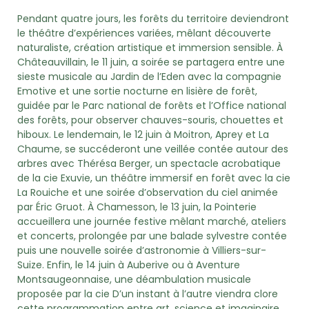
Pendant quatre jours, les forêts du territoire deviendront
le théâtre d’expériences variées, mêlant découverte
naturaliste, création artistique et immersion sensible. À
Châteauvillain, le 11 juin, a soirée se partagera entre une
sieste musicale au Jardin de l’Eden avec la compagnie
Emotive et une sortie nocturne en lisière de forêt,
guidée par le Parc national de forêts et l’Office national
des forêts, pour observer chauves-souris, chouettes et
hiboux. Le lendemain, le 12 juin à Moitron, Aprey et La
Chaume, se succéderont une veillée contée autour des
arbres avec Thérésa Berger, un spectacle acrobatique
de la cie Exuvie, un théâtre immersif en forêt avec la cie
La Rouiche et une soirée d’observation du ciel animée
par Éric Gruot. À Chamesson, le 13 juin, la Pointerie
accueillera une journée festive mêlant marché, ateliers
et concerts, prolongée par une balade sylvestre contée
puis une nouvelle soirée d’astronomie à Villiers-sur-
Suize. Enfin, le 14 juin à Auberive ou à Aventure
Montsaugeonnaise, une déambulation musicale
proposée par la cie D’un instant à l’autre viendra clore
cette programmation entre art, science et imaginaire.