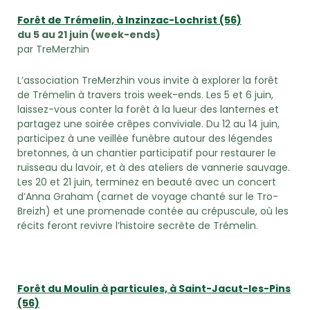
Forêt de Trémelin, à Inzinzac-Lochrist (56)
du 5 au 21 juin (week-ends)
par TreMerzhin
L’association TreMerzhin vous invite à explorer la forêt
de Trémelin à travers trois week-ends. Les 5 et 6 juin,
laissez-vous conter la forêt à la lueur des lanternes et
partagez une soirée crêpes conviviale. Du 12 au 14 juin,
participez à une veillée funèbre autour des légendes
bretonnes, à un chantier participatif pour restaurer le
ruisseau du lavoir, et à des ateliers de vannerie sauvage.
Les 20 et 21 juin, terminez en beauté avec un concert
d’Anna Graham (carnet de voyage chanté sur le Tro-
Breizh) et une promenade contée au crépuscule, où les
récits feront revivre l’histoire secrète de Trémelin.
Forêt du Moulin à particules, à Saint-Jacut-
les-Pins
(56)