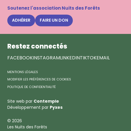
la
Soutenez l'association Nuits des Forêts
newsle
Nuits
ADHÉRER
FAIRE UN DON
des
Forêts
Restez connectés
FACEBOOK
INSTAGRAM
LINKEDIN
TIKTOK
EMAIL
MENTIONS LÉGALES
MODIFIER LES PRÉFÉRENCES DE COOKIES
POLITIQUE DE CONFIDENTIALITÉ
Site web par
Contemple
Développement par
Pyxes
© 2026
Les Nuits des Forêts