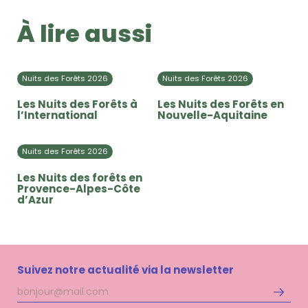
À lire aussi
Nuits des Forêts 2026
Nuits des Forêts 2026
Les Nuits des Forêts à
Les Nuits des Forêts en
l’International
Nouvelle-Aquitaine
Nuits des Forêts 2026
Les Nuits des forêts en
Provence-Alpes-Côte
d’Azur
Suivez notre actualité via la newsletter
Adresse
S'inscri
mail
à