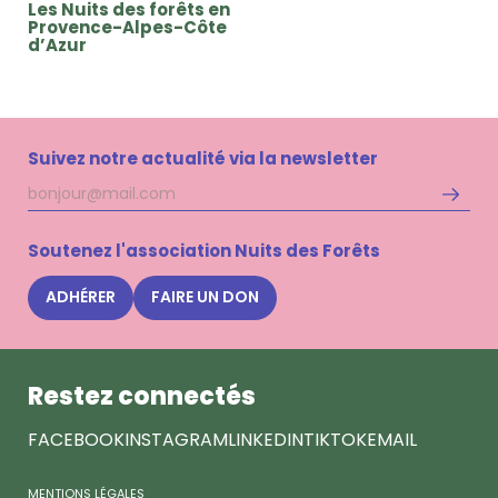
Les Nuits des forêts en
Provence-Alpes-Côte
d’Azur
Suivez notre actualité via la newsletter
Adresse
S'inscri
mail
à
la
Soutenez l'association Nuits des Forêts
newsle
Nuits
ADHÉRER
FAIRE UN DON
des
Forêts
Restez connectés
FACEBOOK
INSTAGRAM
LINKEDIN
TIKTOK
EMAIL
MENTIONS LÉGALES