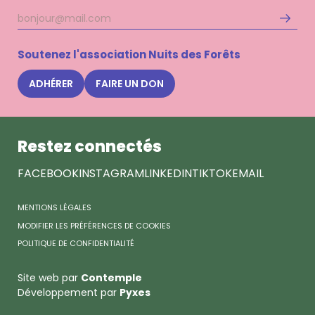
Adresse
S'inscri
mail
à
la
Soutenez l'association Nuits des Forêts
newsle
Nuits
ADHÉRER
FAIRE UN DON
des
Forêts
Restez connectés
FACEBOOK
INSTAGRAM
LINKEDIN
TIKTOK
EMAIL
MENTIONS LÉGALES
MODIFIER LES PRÉFÉRENCES DE COOKIES
POLITIQUE DE CONFIDENTIALITÉ
Site web par
Contemple
Développement par
Pyxes