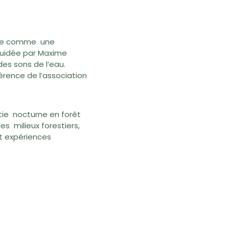
nsée comme une
guidée par Maxime
des sons de l’eau.
érence de l’association
rtie nocturne en forêt
s milieux forestiers,
t expériences