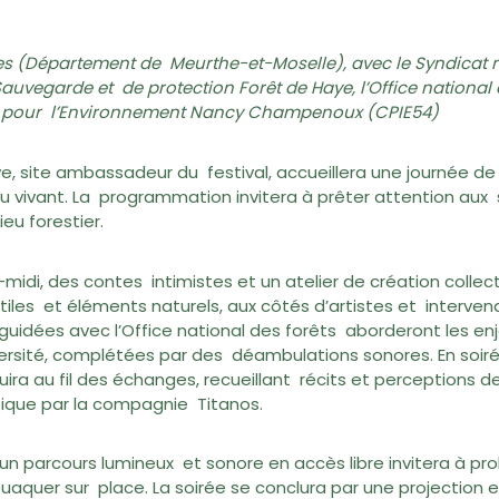
es (Département de Meurthe-et-Moselle), avec le Syndicat m
Sauvegarde et de protection Forêt de Haye, l’Office national d
es pour l’Environnement Nancy Champenoux (CPIE54)
Haye, site ambassadeur du festival, accueillera une journée 
u vivant. La programmation invitera à prêter attention aux
eu forestier.
-midi, des contes intimistes et un atelier de création coll
iles et éléments naturels, aux côtés d’artistes et intervena
guidées avec l’Office national des forêts aborderont les en
versité, complétées par des déambulations sonores. En soir
uira au fil des échanges, recueillant récits et perceptions d
tique par la compagnie Titanos.
 un parcours lumineux et sonore en accès libre invitera à pro
ouaquer sur place. La soirée se conclura par une projection e