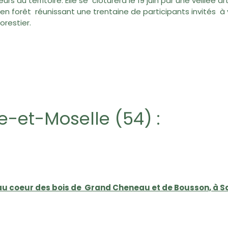
urs du territoire. Elle se clôturera le 19 juin par une veillée 
en forêt réunissant une trentaine de participants invités à
orestier.
e-et-Moselle (54)
:
au coeur des bois de Grand Cheneau et de Bousson, à S