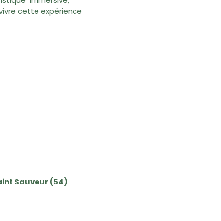
artistique immersive,
 vivre cette expérience
aint Sauveur
(54)