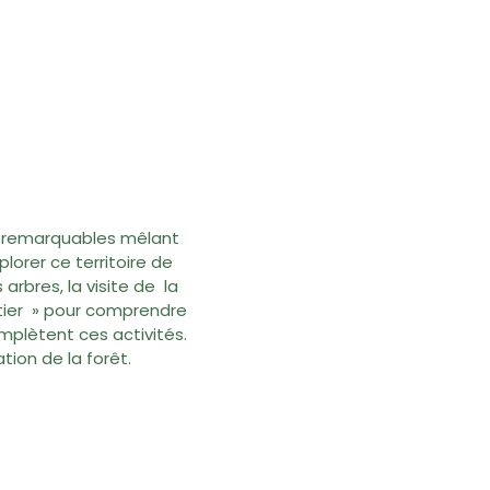
es remarquables mêlant
lorer ce territoire de
rbres, la visite de la
estier » pour comprendre
omplètent ces activités.
tion de la forêt.