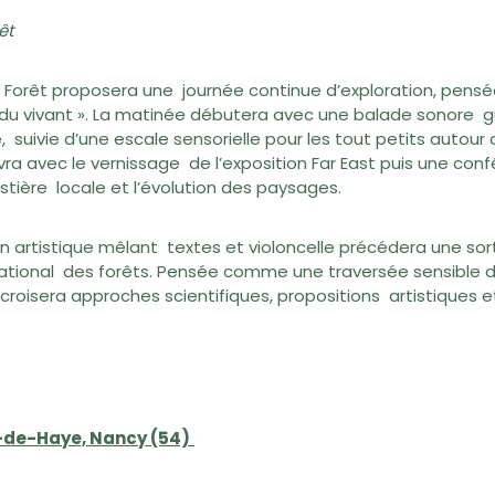
rêt
e la Forêt proposera une journée continue d’exploration, pe
 du vivant ». La matinée débutera avec une balade sonore 
, suivie d’une escale sensorielle pour les tout petits autour 
vra avec le vernissage de l’exposition Far East puis une conf
restière locale et l’évolution des paysages.
ion artistique mêlant textes et violoncelle précédera une so
national des forêts. Pensée comme une traversée sensible de
oisera approches scientifiques, propositions artistiques e
s-de-Haye, Nancy (54)