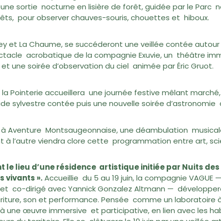
e sortie nocturne en lisière de forêt, guidée par le Parc n
orêts, pour observer chauves-souris, chouettes et hiboux.
Aprey et La Chaume, se succéderont une veillée contée autou
ctacle acrobatique de la compagnie Exuvie, un théâtre imme
t une soirée d’observation du ciel animée par Éric Gruot.
 la Pointerie accueillera une journée festive mêlant marché,
e sylvestre contée puis une nouvelle soirée d’astronomie à 
 ou à Aventure Montsaugeonnaise, une déambulation musical
 à l’autre viendra clore cette programmation entre art, sci
t le lieu d’une résidence artistique initiée par Nuits de
 vivants ».
Accueillie du 5 au 19 juin, la compagnie VAGUE —
 et co-dirigé avec Yannick Gonzalez Altmann — développera 
criture, son et performance. Pensée comme un laboratoire à
à une œuvre immersive et participative, en lien avec les hab