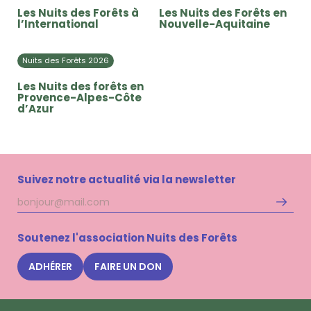
Les Nuits des Forêts à
Les Nuits des Forêts en
l’International
Nouvelle-Aquitaine
Nuits des Forêts 2026
Les Nuits des forêts en
Provence-Alpes-Côte
d’Azur
Suivez notre actualité via la newsletter
Adresse
S'inscri
mail
à
la
Soutenez l'association Nuits des Forêts
newsle
Nuits
ADHÉRER
FAIRE UN DON
des
Forêts